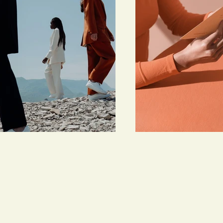
r Kink Hausverwaltung GmbH · Starnberg · Region Starnbe
Impressum
Datenschutz